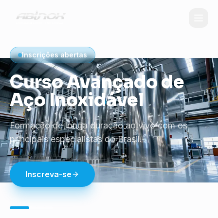
Inscrições abertas
Curso Avançado de
Aço Inoxidável
Formação de longa duração ao vivo com os
principais especialistas do Brasil.
Inscreva-se