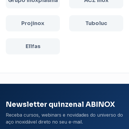
Grupo Inoxplasma
ACZ Inox
Projinox
Tuboluc
Ellfas
Newsletter quinzenal ABINOX
Receba cursos, webinars e novidades do universo do
aço inoxidável direto no seu e-mail.